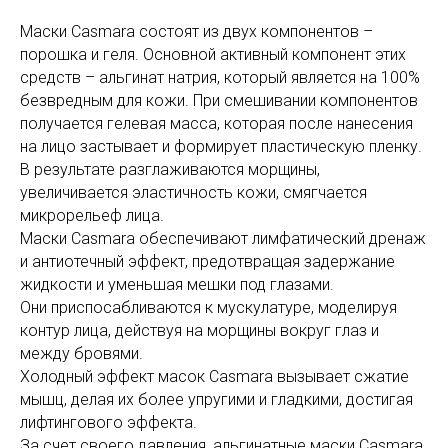
Маски Casmara состоят из двух компонентов –
порошка и геля. Основной активный компонент этих
средств – альгинат натрия, который является на 100%
безвредным для кожи. При смешивании компонентов
получается гелевая масса, которая после нанесения
на лицо застывает и формирует пластическую пленку.
В результате разглаживаются морщины,
увеличивается эластичность кожи, смягчается
микрорельеф лица.
Маски Casmara обеспечивают лимфатический дренаж
и антиотечный эффект, предотвращая задержание
жидкости и уменьшая мешки под глазами.
Они приспосабливаются к мускулатуре, моделируя
контур лица, действуя на морщины вокруг глаз и
между бровями.
Холодный эффект масок Casmara вызывает сжатие
мышц, делая их более упругими и гладкими, достигая
лифтингового эффекта.
За счет своего давления, альгинатные маски Casmara