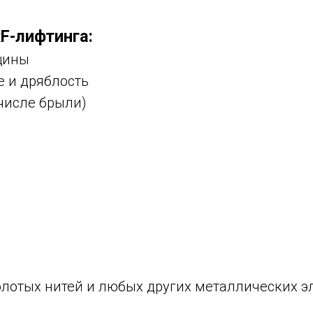
F-лифтинга:
щины
е и дряблость
числе брыли)
олотых нитей и любых других металлических э