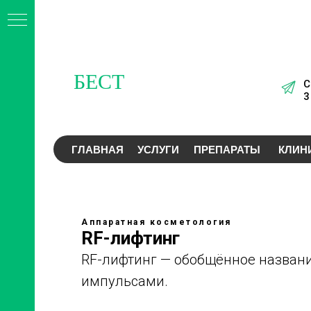
С
3
м
ГЛАВНАЯ
УСЛУГИ
ПРЕПАРАТЫ
КЛИН
Аппаратная косметология
RF-лифтинг
RF-лифтинг — обобщённое названи
!
импульсами.
саж